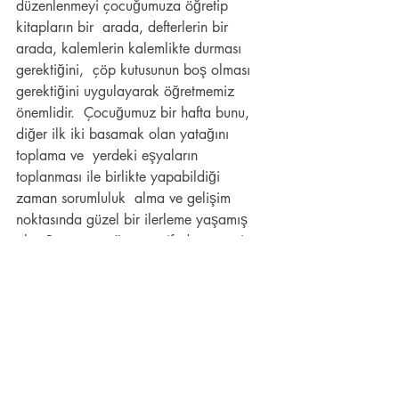
düzenlenmeyi çocuğumuza öğretip 
kitapların bir  arada, defterlerin bir 
arada, kalemlerin kalemlikte durması 
gerektiğini,  çöp kutusunun boş olması 
gerektiğini uygulayarak öğretmemiz 
önemlidir.  Çocuğumuz bir hafta bunu, 
diğer ilk iki basamak olan yatağını 
toplama ve  yerdeki eşyaların 
toplanması ile birlikte yapabildiği 
zaman sorumluluk  alma ve gelişim 
noktasında güzel bir ilerleme yaşamış 
olur. Bunu  çocuğumuza ifade etmemiz 
hem bize hem ona iyi gelecektir.