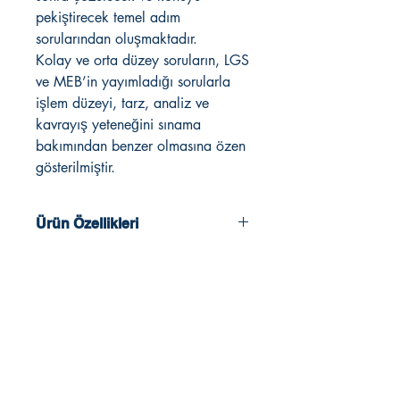
pekiştirecek temel adım
sorularından oluşmaktadır.
Kolay ve orta düzey soruların, LGS
ve MEB’in yayımladığı sorularla
işlem düzeyi, tarz, analiz ve
kavrayış yeteneğini sınama
bakımından benzer olmasına özen
gösterilmiştir.
Ürün Özellikleri
2022 - 2023 Müfredatına Uygun
Tüm Sorular Video Çözümlü
Akıllı Tahtaya Uyumlu
Mobil Uygulama
240 sayfa
ISBN: 978-625-8025-40-8