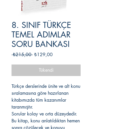
8. SINIF TÜRKÇE
TEMEL ADIMLAR
SORU BANKASI
Normal
İndirimli
 ₺215,00 
₺129,00
Fiyat
Fiyat
Tükendi
Türkçe derslerinde ünite ve alt konu
sıralamasına göre hazırlanan
kitabımızda tüm kazanımlar
taranmıştır.
Sorular kolay ve orta düzeydedir.
Bu kitap, konu anlatıldıktan hemen
sonra çözülecek ve konuyu