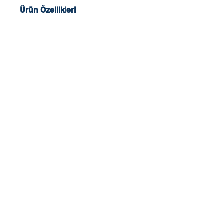
Ürün Özellikleri
2022 - 2023 Müfredatına Uygun
Tüm Sorular Video Çözümlü
Akallı Tahtaya Uyumlu
Mobil Uygulama
96 sayfa
ISBN: 978-625-6917-01-9