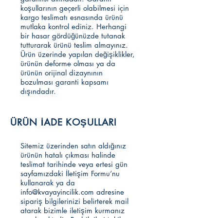
koşullarının geçerli olabilmesi için
kargo teslimatı esnasında ürünü
mutlaka kontrol ediniz. Herhangi
bir hasar gördüğünüzde tutanak
tutturarak ürünü teslim almayınız.
Ürün üzerinde yapılan değişiklikler,
ürünün deforme olması ya da
ürünün orijinal dizaynının
bozulması garanti kapsamı
dışındadır.
ÜRÜN İADE KOŞULLARI
Sitemiz üzerinden satın aldığınız
ürünün hatalı çıkması halinde
teslimat tarihinde veya ertesi gün
sayfamızdaki İletişim Formu’nu
kullanarak ya da
info@kvayayincilik.com
adresine
sipariş bilgilerinizi belirterek mail
atarak bizimle iletişim kurmanız