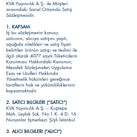
KVA Yayıncılık A.Ş. ile Müşteri
arasındaki Sanal Ortamda Satış
Sözleşmesidir.
1. KAPSAM
İş bu sözleşmenin konusu,
satıcının, alıcıya satışını yaptı,
aşağıda nitelikleri ve satış fiyatı
belirtilen ürünün satışı ve teslimi ile
ilgili olarak 4077 sayılı Tüketicilerin
Korunması Hakkındaki Kanunun;
Mesafeli Sözleşmeleri Uygulama
Esas ve Usulleri Hakkında
Yönetmelik hükümleri gereğince
tarafların hak ve yükümlülüklerinin
kapsamaktadır.
2. SATICI BILGILERI (“SATICI”)
KVA Yayıncılık A.Ş. – Kuştepe
Mah. Leylak Sok. No:1 K: 4 D: 16
Nursanlar İşmerkezi Şişli İstanbul
3. ALICI BILGILERI (“ALICI”)