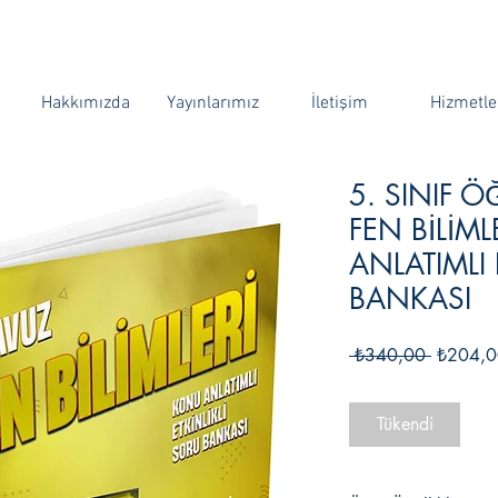
Hakkımızda
Yayınlarımız
İletişim
Hizmetle
5. SINIF 
FEN BİLİM
ANLATIMLI 
BANKASI
Normal
 ₺340,00 
₺204,0
Fiyat
Tükendi