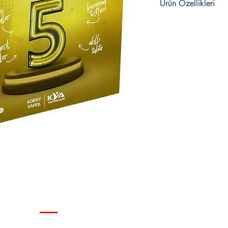
Ürün Özellikleri
2024 - 2025 Müfr
Tüm Sorular Vide
Akallı Tahtaya Uy
Mobil Uygulama
288 sayfa
ISBN: 978-625-6
GENEL KURALLAR
Çerez Politikası