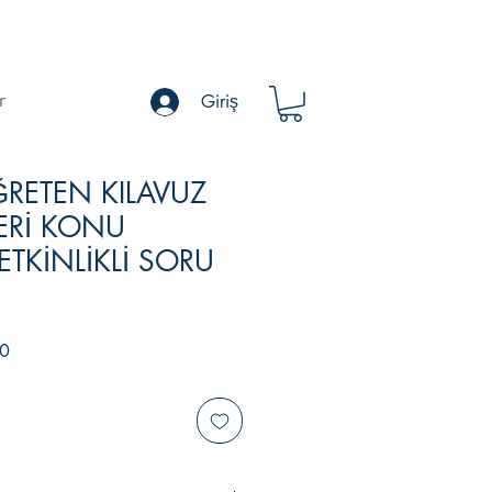
Giriş
r
ÖĞRETEN KILAVUZ
LERİ KONU
ETKİNLİKLİ SORU
İndirimli
0
Fiyat