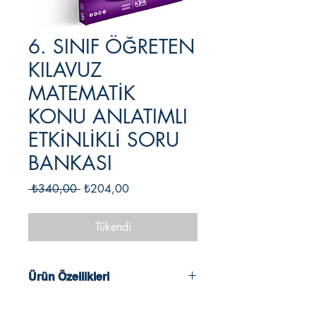
6. SINIF ÖĞRETEN
KILAVUZ
MATEMATİK
KONU ANLATIMLI
ETKİNLİKLİ SORU
BANKASI
Normal
İndirimli
 ₺340,00 
₺204,00
Fiyat
Fiyat
Tükendi
Ürün Özellikleri
2024 - 2025 Müfredatına Uygun