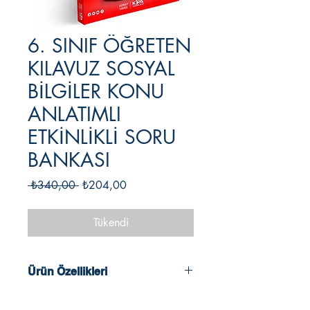
6. SINIF ÖĞRETEN
KILAVUZ SOSYAL
BİLGİLER KONU
ANLATIMLI
ETKİNLİKLİ SORU
BANKASI
Normal
İndirimli
 ₺340,00 
₺204,00
Fiyat
Fiyat
Tükendi
Ürün Özellikleri
2024 - 2025 Müfredatına Uygun