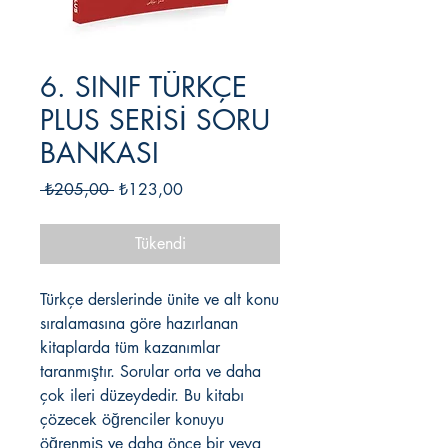
6. SINIF TÜRKÇE
PLUS SERİSİ SORU
BANKASI
Normal
İndirimli
 ₺205,00 
₺123,00
Fiyat
Fiyat
Tükendi
Türkçe derslerinde ünite ve alt konu
sıralamasına göre hazırlanan
kitaplarda tüm kazanımlar
taranmıştır. Sorular orta ve daha
çok ileri düzeydedir. Bu kitabı
çözecek öğrenciler konuyu
öğrenmiş ve daha önce bir veya