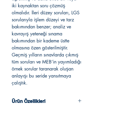
iki kaynaktan soru çözmüş
olmalıdır. İleri düzey soruları, LGS
sorularıyla işlem düzeyi ve tarz
bakımından benzer; analiz ve
kavrayış yeteneği sınama
bakımından bir kademe üstte
olmasına özen gösterilmiştir.
Geçmiş yılların sınavlarda çıkmış
tüm soruları ve MEB’in yayımladığı
örnek sorular taranarak oluşan
anlayışı bu seride yansıtmaya
çalıştık.
Ürün Özellikleri
2022 - 2023 Müfredatına Uygun
Tüm Sorular Video Çözümlü
Akallı Tahtaya Uyumlu
Mobil Uygulama