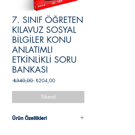
7. SINIF ÖĞRETEN
KILAVUZ SOSYAL
BİLGİLER KONU
ANLATIMLI
ETKİNLİKLİ SORU
BANKASI
Normal
İndirimli
 ₺340,00 
₺204,00
Fiyat
Fiyat
Tükendi
Ürün Özellikleri
2024 - 2025 Müfredatına Uygun