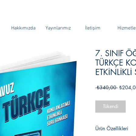
Hakkımızda
Yayınlarımız
İletişim
Hizmetle
7. SINIF 
TÜRKÇE KO
ETKİNLİKL
Normal
 ₺340,00 
₺204,0
Fiyat
Tükendi
Ürün Özellikleri