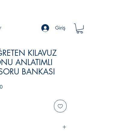
Giriş
r
ÖĞRETEN KILAVUZ
NU ANLATIMLI
İ SORU BANKASI
İndirimli
0
Fiyat