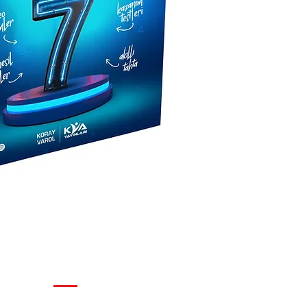
2024 - 2025 Müfr
Tüm Sorular Vide
Akallı Tahtaya Uy
Mobil Uygulama
320 sayfa
ISBN: 978-625-6
GENEL KURALLAR
Çerez Politikası