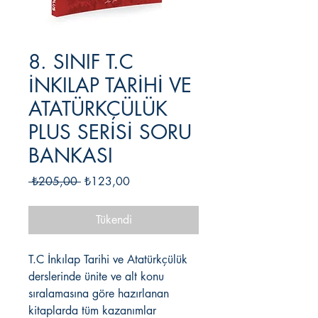
8. SINIF T.C
İNKILAP TARİHİ VE
ATATÜRKÇÜLÜK
PLUS SERİSİ SORU
BANKASI
Normal
İndirimli
 ₺205,00 
₺123,00
Fiyat
Fiyat
Tükendi
T.C İnkılap Tarihi ve Atatürkçülük
derslerinde ünite ve alt konu
sıralamasına göre hazırlanan
kitaplarda tüm kazanımlar