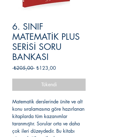
6. SINIF
MATEMATİK PLUS
SERİSİ SORU
BANKASI
Normal
İndirimli
 ₺205,00 
₺123,00
Fiyat
Fiyat
Tükendi
Matematik derslerinde ünite ve alt
konu sıralamasına göre hazırlanan
kitaplarda tüm kazanımlar
taranmıştır. Sorular orta ve daha
çok ileri düzeydedir. Bu kitabı