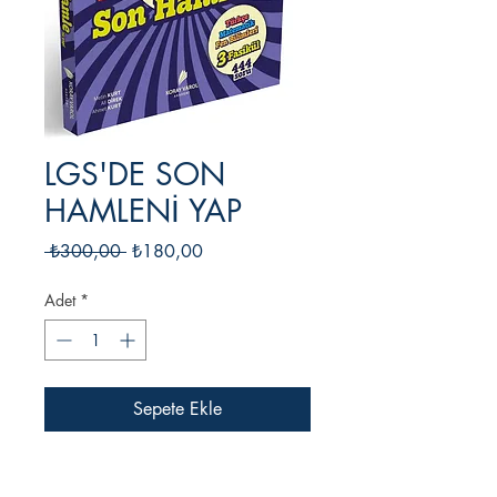
LGS'DE SON
HAMLENİ YAP
Normal
İndirimli
 ₺300,00 
₺180,00
Fiyat
Fiyat
Adet
*
Sepete Ekle